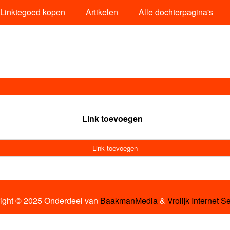
Linktegoed kopen
Artikelen
Alle dochterpagina's
Link toevoegen
Link toevoegen
ight © 2025 Onderdeel van
BaakmanMedia
&
Vrolijk Internet S